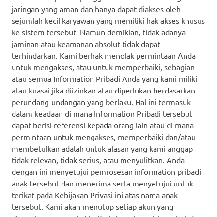
jaringan yang aman dan hanya dapat diakses oleh
sejumlah kecil karyawan yang memiliki hak akses khusus
ke sistem tersebut. Namun demikian, tidak adanya
jaminan atau keamanan absolut tidak dapat
terhindarkan. Kami berhak menolak permintaan Anda
untuk mengakses, atau untuk memperbaiki, sebagian
atau semua Information Pribadi Anda yang kami miliki
atau kuasai jika diizinkan atau diperlukan berdasarkan
perundang-undangan yang berlaku. Hal ini termasuk
dalam keadaan di mana Information Pribadi tersebut
dapat berisi referensi kepada orang lain atau di mana
permintaan untuk mengakses, memperbaiki dan/atau
membetulkan adalah untuk alasan yang kami anggap
tidak relevan, tidak serius, atau menyulitkan. Anda
dengan ini menyetujui pemrosesan information pribadi
anak tersebut dan menerima serta menyetujui untuk
terikat pada Kebijakan Privasi ini atas nama anak
tersebut. Kami akan menutup setiap akun yang