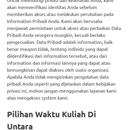
akan memverifikasi identitas Anda sebelum
memberikan akses atau melakukan perubahan pada
Information Pribadi Anda. Kami akan berusaha
menjawab permintaan untuk akses atau perbaikan Data
Pribadi Anda sesegera mungkin, kecuali berlaku
pengecualian. Data Pribadi adalah information, baik
benar maupun tidak, tentang individu yang dapat
diidentifikasi dari information tersebut, atau dari
information dan informasi lainnya yang dapat atau
kemungkinan dapat diakses oleh suatu organisasi.
Apabila Anda tidak mengizinkan pengolahan data
pribadi Anda seperti yang dijelaskan dalam kebijakan
privasi ini, mohon jangan menggunakan layanan kami
atau mengakses system kami.
Pilihan Waktu Kuliah Di
Untara