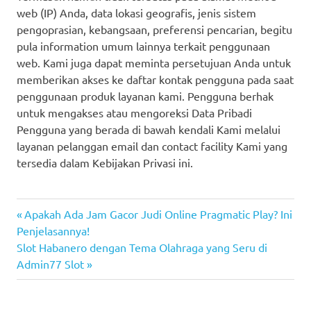
web (IP) Anda, data lokasi geografis, jenis sistem
pengoprasian, kebangsaan, preferensi pencarian, begitu
pula information umum lainnya terkait penggunaan
web. Kami juga dapat meminta persetujuan Anda untuk
memberikan akses ke daftar kontak pengguna pada saat
penggunaan produk layanan kami. Pengguna berhak
untuk mengakses atau mengoreksi Data Pribadi
Pengguna yang berada di bawah kendali Kami melalui
layanan pelanggan email dan contact facility Kami yang
tersedia dalam Kebijakan Privasi ini.
Previous
Post
Apakah Ada Jam Gacor Judi Online Pragmatic Play? Ini
Post:
Penjelasannya!
navigation
Next
Slot Habanero dengan Tema Olahraga yang Seru di
Post:
Admin77 Slot