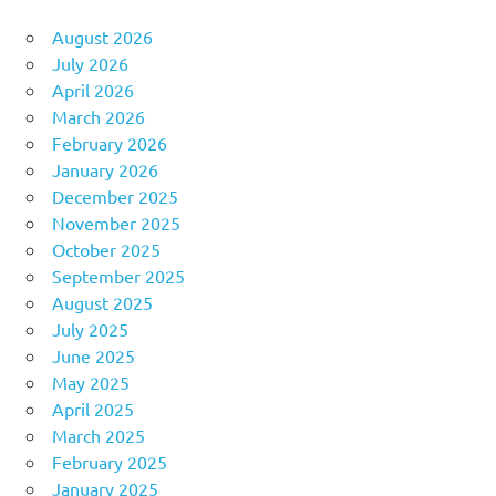
August 2026
July 2026
April 2026
March 2026
February 2026
January 2026
December 2025
November 2025
October 2025
September 2025
August 2025
July 2025
June 2025
May 2025
April 2025
March 2025
February 2025
January 2025