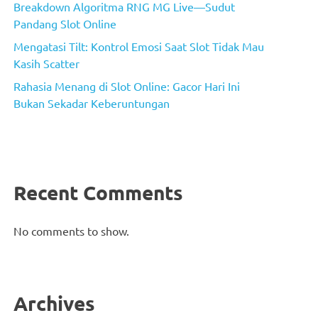
Breakdown Algoritma RNG MG Live—Sudut
Pandang Slot Online
Mengatasi Tilt: Kontrol Emosi Saat Slot Tidak Mau
Kasih Scatter
Rahasia Menang di Slot Online: Gacor Hari Ini
Bukan Sekadar Keberuntungan
Recent Comments
No comments to show.
Archives