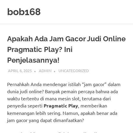
Skip
bob168
to
content
Apakah Ada Jam Gacor Judi Online
Pragmatic Play? Ini
Penjelasannya!
APRIL 6, 2025
ADMIN
UNCATEGORIZED
Pernahkah Anda mendengar istilah “jam gacor” dalam
dunia judi online?
Banyak pemain percaya bahwa ada
waktu tertentu di mana mesin slot, terutama dari
penyedia seperti
Pragmatic Play
, memberikan
kemenangan lebih sering.
Namun, apakah benar ada
jam gacor yang dapat dimanfaatkan?