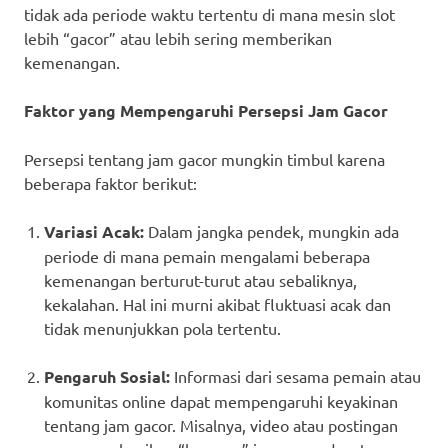
tidak ada periode waktu tertentu di mana mesin slot
lebih “gacor” atau lebih sering memberikan
kemenangan.
Faktor yang Mempengaruhi Persepsi Jam Gacor
Persepsi tentang jam gacor mungkin timbul karena
beberapa faktor berikut:
Variasi Acak:
Dalam jangka pendek, mungkin ada
periode di mana pemain mengalami beberapa
kemenangan berturut-turut atau sebaliknya,
kekalahan.
Hal ini murni akibat fluktuasi acak dan
tidak menunjukkan pola tertentu.
Pengaruh Sosial:
Informasi dari sesama pemain atau
komunitas online dapat mempengaruhi keyakinan
tentang jam gacor.
Misalnya, video atau postingan