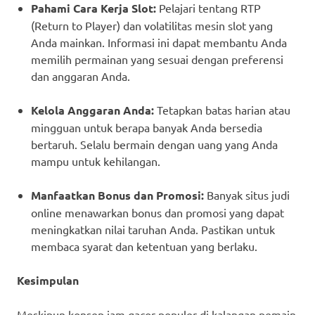
Pahami Cara Kerja Slot:
Pelajari tentang RTP
(Return to Player) dan volatilitas mesin slot yang
Anda mainkan.
Informasi ini dapat membantu Anda
memilih permainan yang sesuai dengan preferensi
dan anggaran Anda.
Kelola Anggaran Anda:
Tetapkan batas harian atau
mingguan untuk berapa banyak Anda bersedia
bertaruh.
Selalu bermain dengan uang yang Anda
mampu untuk kehilangan.
Manfaatkan Bonus dan Promosi:
Banyak situs judi
online menawarkan bonus dan promosi yang dapat
meningkatkan nilai taruhan Anda.
Pastikan untuk
membaca syarat dan ketentuan yang berlaku.
Kesimpulan
Meskipun konsep jam gacor populer di kalangan pemain