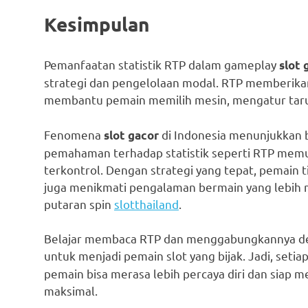
Kesimpulan
Pemanfaatan statistik RTP dalam gameplay
slot 
strategi dan pengelolaan modal. RTP memberika
membantu pemain memilih mesin, mengatur taruh
Fenomena
di Indonesia menunjukkan 
slot gacor
pemahaman terhadap statistik seperti RTP memu
terkontrol. Dengan strategi yang tepat, pemain
juga menikmati pengalaman bermain yang lebih m
putaran spin
slotthailand
.
Belajar membaca RTP dan menggabungkannya den
untuk menjadi pemain slot yang bijak. Jadi, seti
pemain bisa merasa lebih percaya diri dan siap 
maksimal.