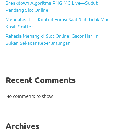
Breakdown Algoritma RNG MG Live—Sudut
Pandang Slot Online
Mengatasi Tilt: Kontrol Emosi Saat Slot Tidak Mau
Kasih Scatter
Rahasia Menang di Slot Online: Gacor Hari Ini
Bukan Sekadar Keberuntungan
Recent Comments
No comments to show.
Archives