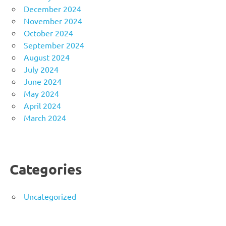
December 2024
November 2024
October 2024
September 2024
August 2024
July 2024
June 2024
May 2024
April 2024
March 2024
Categories
Uncategorized