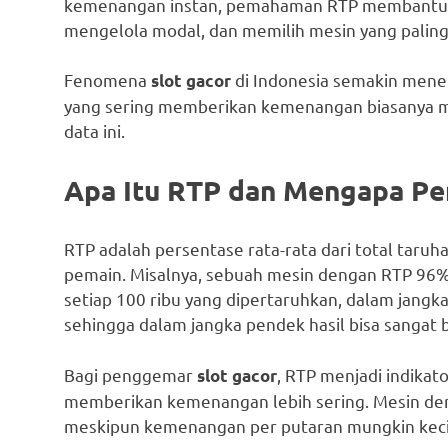
kemenangan instan, pemahaman RTP membantu p
mengelola modal, dan memilih mesin yang palin
Fenomena
di Indonesia semakin men
slot gacor
yang sering memberikan kemenangan biasanya memi
data ini.
Apa Itu RTP dan Mengapa Pe
RTP adalah persentase rata-rata dari total taru
pemain. Misalnya, sebuah mesin dengan RTP 96% 
setiap 100 ribu yang dipertaruhkan, dalam jangka p
sehingga dalam jangka pendek hasil bisa sangat b
Bagi penggemar
, RTP menjadi indika
slot gacor
memberikan kemenangan lebih sering. Mesin deng
meskipun kemenangan per putaran mungkin kecil