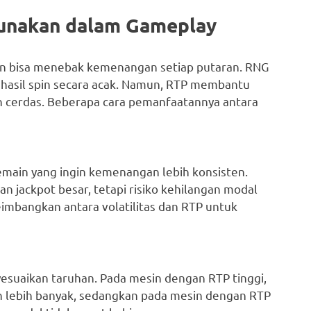
gunakan dalam Gameplay
in bisa menebak kemenangan setiap putaran. RNG
asil spin secara acak. Namun, RTP membantu
h cerdas. Beberapa cara pemanfaatannya antara
emain yang ingin kemenangan lebih konsisten.
jackpot besar, tetapi risiko kehilangan modal
mbangkan antara volatilitas dan RTP untuk
uaikan taruhan. Pada mesin dengan RTP tinggi,
n lebih banyak, sedangkan pada mesin dengan RTP