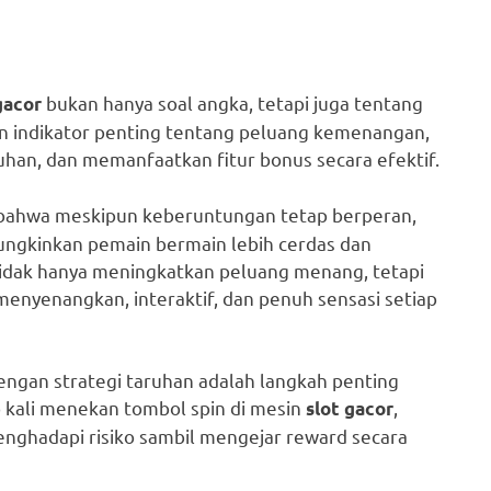
bukan hanya soal angka, tetapi juga tentang
gacor
n indikator penting tentang peluang kemenangan,
an, dan memanfaatkan fitur bonus secara efektif.
bahwa meskipun keberuntungan tetap berperan,
ngkinkan pemain bermain lebih cerdas dan
 tidak hanya meningkatkan peluang menang, tetapi
enyenangkan, interaktif, dan penuh sensasi setiap
gan strategi taruhan adalah langkah penting
ap kali menekan tombol spin di mesin
,
slot gacor
menghadapi risiko sambil mengejar reward secara