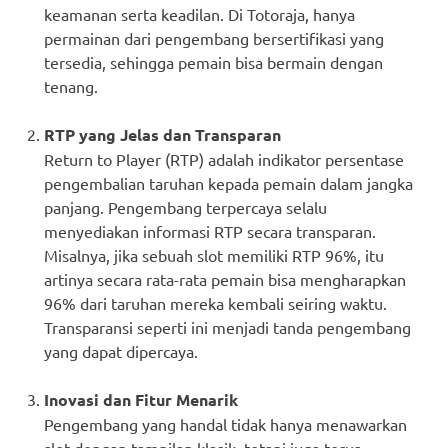
keamanan serta keadilan. Di Totoraja, hanya
permainan dari pengembang bersertifikasi yang
tersedia, sehingga pemain bisa bermain dengan
tenang.
RTP yang Jelas dan Transparan
Return to Player (RTP) adalah indikator persentase
pengembalian taruhan kepada pemain dalam jangka
panjang. Pengembang terpercaya selalu
menyediakan informasi RTP secara transparan.
Misalnya, jika sebuah slot memiliki RTP 96%, itu
artinya secara rata-rata pemain bisa mengharapkan
96% dari taruhan mereka kembali seiring waktu.
Transparansi seperti ini menjadi tanda pengembang
yang dapat dipercaya.
Inovasi dan Fitur Menarik
Pengembang yang handal tidak hanya menawarkan
slot dengan tampilan klasik, tetapi juga terus