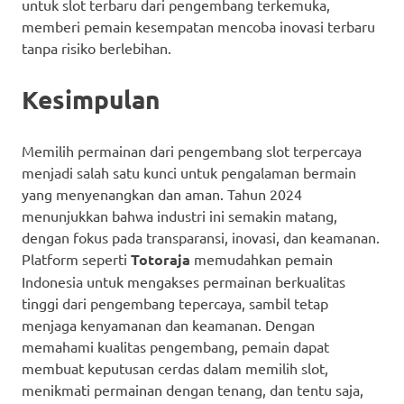
untuk slot terbaru dari pengembang terkemuka,
memberi pemain kesempatan mencoba inovasi terbaru
tanpa risiko berlebihan.
Kesimpulan
Memilih permainan dari pengembang slot terpercaya
menjadi salah satu kunci untuk pengalaman bermain
yang menyenangkan dan aman. Tahun 2024
menunjukkan bahwa industri ini semakin matang,
dengan fokus pada transparansi, inovasi, dan keamanan.
Platform seperti
Totoraja
memudahkan pemain
Indonesia untuk mengakses permainan berkualitas
tinggi dari pengembang tepercaya, sambil tetap
menjaga kenyamanan dan keamanan. Dengan
memahami kualitas pengembang, pemain dapat
membuat keputusan cerdas dalam memilih slot,
menikmati permainan dengan tenang, dan tentu saja,