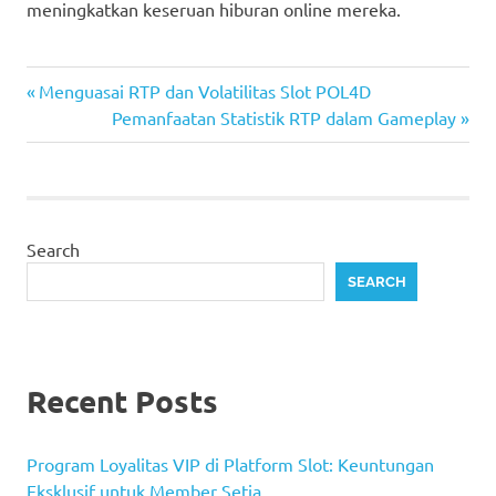
meningkatkan keseruan hiburan online mereka.
Previous
Post
Menguasai RTP dan Volatilitas Slot POL4D
Post:
Next
Pemanfaatan Statistik RTP dalam Gameplay
navigation
Post:
Search
SEARCH
Recent Posts
Program Loyalitas VIP di Platform Slot: Keuntungan
Eksklusif untuk Member Setia