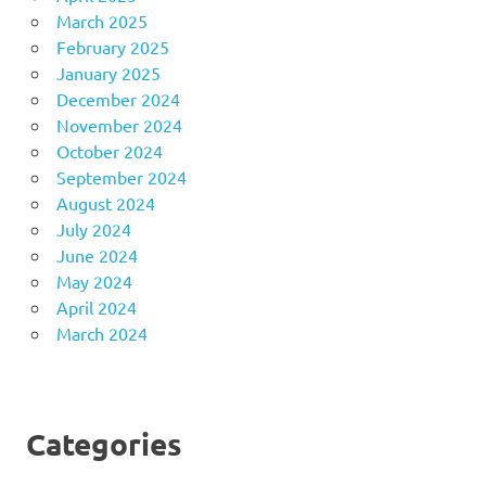
March 2025
February 2025
January 2025
December 2024
November 2024
October 2024
September 2024
August 2024
July 2024
June 2024
May 2024
April 2024
March 2024
Categories