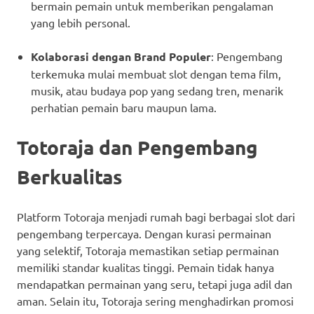
bermain pemain untuk memberikan pengalaman
yang lebih personal.
Kolaborasi dengan Brand Populer
: Pengembang
terkemuka mulai membuat slot dengan tema film,
musik, atau budaya pop yang sedang tren, menarik
perhatian pemain baru maupun lama.
Totoraja dan Pengembang
Berkualitas
Platform Totoraja menjadi rumah bagi berbagai slot dari
pengembang terpercaya. Dengan kurasi permainan
yang selektif, Totoraja memastikan setiap permainan
memiliki standar kualitas tinggi. Pemain tidak hanya
mendapatkan permainan yang seru, tetapi juga adil dan
aman. Selain itu, Totoraja sering menghadirkan promosi