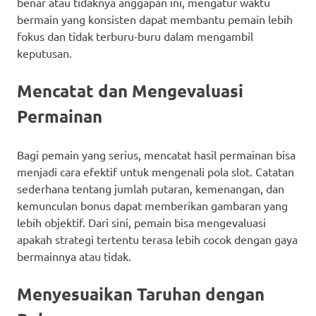
benar atau tidaknya anggapan ini, mengatur waktu
bermain yang konsisten dapat membantu pemain lebih
fokus dan tidak terburu-buru dalam mengambil
keputusan.
Mencatat dan Mengevaluasi
Permainan
Bagi pemain yang serius, mencatat hasil permainan bisa
menjadi cara efektif untuk mengenali pola slot. Catatan
sederhana tentang jumlah putaran, kemenangan, dan
kemunculan bonus dapat memberikan gambaran yang
lebih objektif. Dari sini, pemain bisa mengevaluasi
apakah strategi tertentu terasa lebih cocok dengan gaya
bermainnya atau tidak.
Menyesuaikan Taruhan dengan