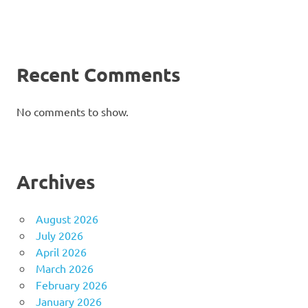
Recent Comments
No comments to show.
Archives
August 2026
July 2026
April 2026
March 2026
February 2026
January 2026