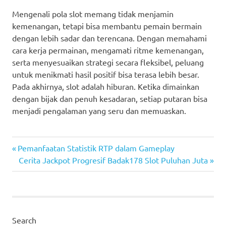
Mengenali pola slot memang tidak menjamin
kemenangan, tetapi bisa membantu pemain bermain
dengan lebih sadar dan terencana. Dengan memahami
cara kerja permainan, mengamati ritme kemenangan,
serta menyesuaikan strategi secara fleksibel, peluang
untuk menikmati hasil positif bisa terasa lebih besar.
Pada akhirnya, slot adalah hiburan. Ketika dimainkan
dengan bijak dan penuh kesadaran, setiap putaran bisa
menjadi pengalaman yang seru dan memuaskan.
Previous
Post
Pemanfaatan Statistik RTP dalam Gameplay
Post:
Next
Cerita Jackpot Progresif Badak178 Slot Puluhan Juta
navigation
Post:
Search