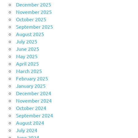
December 2025
November 2025
October 2025
September 2025
August 2025
July 2025
June 2025
May 2025
April 2025
March 2025
February 2025
January 2025
December 2024
November 2024
October 2024
September 2024
August 2024
July 2024
June 2024