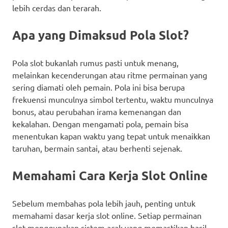
lebih cerdas dan terarah.
Apa yang Dimaksud Pola Slot?
Pola slot bukanlah rumus pasti untuk menang,
melainkan kecenderungan atau ritme permainan yang
sering diamati oleh pemain. Pola ini bisa berupa
frekuensi munculnya simbol tertentu, waktu munculnya
bonus, atau perubahan irama kemenangan dan
kekalahan. Dengan mengamati pola, pemain bisa
menentukan kapan waktu yang tepat untuk menaikkan
taruhan, bermain santai, atau berhenti sejenak.
Memahami Cara Kerja Slot Online
Sebelum membahas pola lebih jauh, penting untuk
memahami dasar kerja slot online. Setiap permainan
slot menggunakan sistem acak yang memastikan hasil