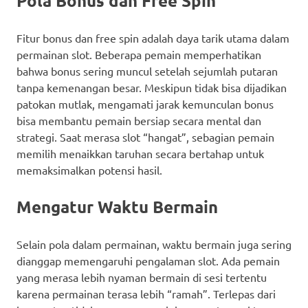
Pola Bonus dan Free Spin
Fitur bonus dan free spin adalah daya tarik utama dalam
permainan slot. Beberapa pemain memperhatikan
bahwa bonus sering muncul setelah sejumlah putaran
tanpa kemenangan besar. Meskipun tidak bisa dijadikan
patokan mutlak, mengamati jarak kemunculan bonus
bisa membantu pemain bersiap secara mental dan
strategi. Saat merasa slot “hangat”, sebagian pemain
memilih menaikkan taruhan secara bertahap untuk
memaksimalkan potensi hasil.
Mengatur Waktu Bermain
Selain pola dalam permainan, waktu bermain juga sering
dianggap memengaruhi pengalaman slot. Ada pemain
yang merasa lebih nyaman bermain di sesi tertentu
karena permainan terasa lebih “ramah”. Terlepas dari