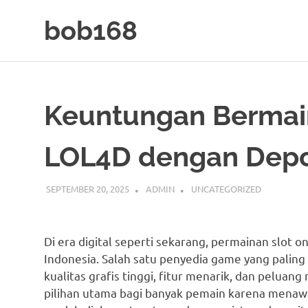
Skip
bob168
to
content
Keuntungan Bermain
LOL4D dengan Depo
SEPTEMBER 20, 2025
ADMIN
UNCATEGORIZED
Di era digital seperti sekarang, permainan slot o
Indonesia. Salah satu penyedia game yang palin
kualitas grafis tinggi, fitur menarik, dan pelua
pilihan utama bagi banyak pemain karena mena