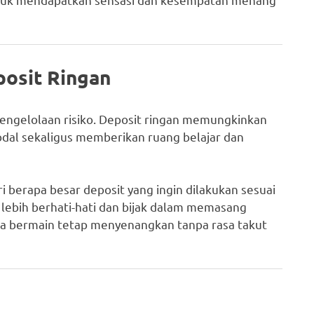
posit Ringan
 pengelolaan risiko. Deposit ringan memungkinkan
odal sekaligus memberikan ruang belajar dan
 berapa besar deposit yang ingin dilakukan sesuai
ebih berhati-hati dan bijak dalam memasang
na bermain tetap menyenangkan tanpa rasa takut