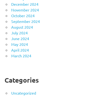
December 2024
November 2024
October 2024
September 2024
August 2024
July 2024
June 2024
May 2024
April 2024
March 2024
Categories
Uncategorized