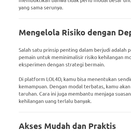
yang sama serunya.
Mengelola Risiko dengan De
Salah satu prinsip penting dalam berjudi adalah
pemain untuk meminimalisir risiko kehilangan m
eksperimen dengan strategi bermain.
Di platform LOL4D, kamu bisa menentukan sendiri
kemampuan. Dengan modal terbatas, kamu akan l
taruhan. Cara ini juga membantu menjaga suasa
kehilangan uang terlalu banyak.
Akses Mudah dan Praktis