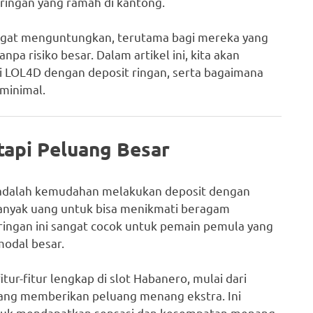
ringan yang ramah di kantong.
ngat menguntungkan, terutama bagi mereka yang
a risiko besar. Dalam artikel ini, kita akan
 LOL4D dengan deposit ringan, serta bagaimana
minimal.
tapi Peluang Besar
 adalah kemudahan melakukan deposit dengan
banyak uang untuk bisa menikmati beragam
ringan ini sangat cocok untuk pemain pemula yang
modal besar.
tur-fitur lengkap di slot Habanero, mulai dari
 yang memberikan peluang menang ekstra. Ini
ntuk mendapatkan sensasi dan kesempatan menang