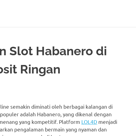
 Slot Habanero di
sit Ringan
nline semakin diminati oleh berbagai kalangan di
g populer adalah Habanero, yang dikenal dengan
ng menang yang kompetitif. Platform
LOL4D
menjadi
warkan pengalaman bermain yang nyaman dan