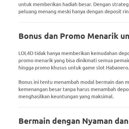
untuk memberikan hadiah besar. Dengan strateg
peluang menang meski hanya dengan deposit rin
Bonus dan Promo Menarik un
LOL4D tidak hanya memberikan kemudahan deposi
promo menarik yang bisa dinikmati semua pemain
hingga promo khusus untuk game slot Habanero
Bonus ini tentu menambah modal bermain dan 
kemenangan besar tanpa harus menambah deposit
menghasilkan keuntungan yang maksimal.
Bermain dengan Nyaman da