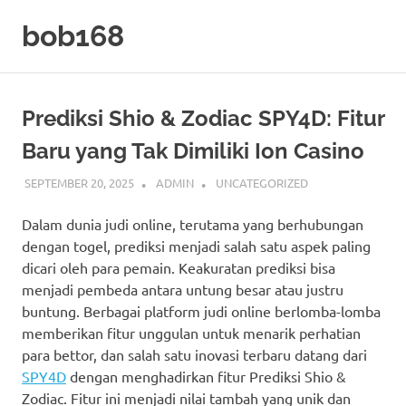
Skip
bob168
to
content
Prediksi Shio & Zodiac SPY4D: Fitur
Baru yang Tak Dimiliki Ion Casino
SEPTEMBER 20, 2025
ADMIN
UNCATEGORIZED
Dalam dunia judi online, terutama yang berhubungan
dengan togel, prediksi menjadi salah satu aspek paling
dicari oleh para pemain. Keakuratan prediksi bisa
menjadi pembeda antara untung besar atau justru
buntung. Berbagai platform judi online berlomba-lomba
memberikan fitur unggulan untuk menarik perhatian
para bettor, dan salah satu inovasi terbaru datang dari
SPY4D
dengan menghadirkan fitur Prediksi Shio &
Zodiac. Fitur ini menjadi nilai tambah yang unik dan