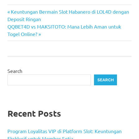
Previous
Post
Keuntungan Bermain Slot Habanero di LOL4D dengan
Post:
Deposit Ringan
navigation
Next
QQBET4D vs MAKSITOTO: Mana Lebih Aman untuk
Post:
Togel Online?
Search
SEARCH
Recent Posts
Program Loyalitas VIP di Platform Slot: Keuntungan
Eksklusif untuk Member Setia