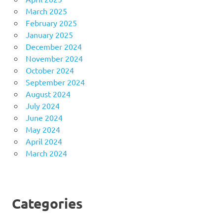
March 2025
February 2025
January 2025
December 2024
November 2024
October 2024
September 2024
August 2024
July 2024
June 2024
May 2024
April 2024
March 2024
Categories