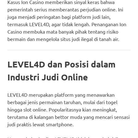
Kasus Ion Casino memberikan sinyal keras bahwa
pemerintah serius memberantas perjudian online. Ini
juga menjadi peringatan bagi platform judi lain,
termasuk LEVEL4D, agar tidak lengah. Penanganan Ion
Casino membuka mata banyak pihak tentang risiko
bermain dan mengelola situs judi ilegal di tanah air.
LEVEL4D dan Posisi dalam
Industri Judi Online
LEVEL4D merupakan platform yang menawarkan
berbagai jenis permainan taruhan, mulai dari togel
hingga slot online. Popularitasnya kian meningkat,
terutama di kalangan bettor muda yang mencari sensasi
judi praktis lewat smartphone.