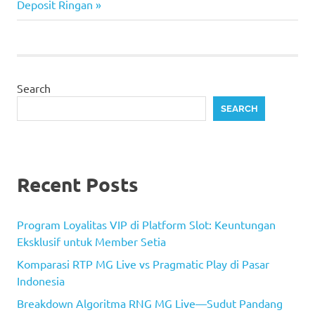
Post:
Deposit Ringan
Search
SEARCH
Recent Posts
Program Loyalitas VIP di Platform Slot: Keuntungan
Eksklusif untuk Member Setia
Komparasi RTP MG Live vs Pragmatic Play di Pasar
Indonesia
Breakdown Algoritma RNG MG Live—Sudut Pandang