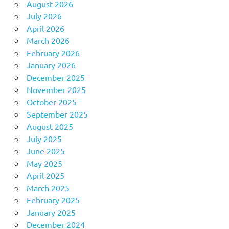
August 2026
July 2026
April 2026
March 2026
February 2026
January 2026
December 2025
November 2025
October 2025
September 2025
August 2025
July 2025
June 2025
May 2025
April 2025
March 2025
February 2025
January 2025
December 2024