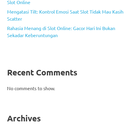
Slot Online
Mengatasi Tilt: Kontrol Emosi Saat Slot Tidak Mau Kasih
Scatter
Rahasia Menang di Slot Online: Gacor Hari Ini Bukan
Sekadar Keberuntungan
Recent Comments
No comments to show.
Archives