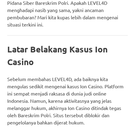
Pidana Siber Bareskrim Polri. Apakah LEVEL4D
menghadapi nasib yang sama, yakni ancaman
pembubaran? Mari kita kupas lebih dalam mengenai
situasi terkini ini.
Latar Belakang Kasus Ion
Casino
Sebelum membahas LEVEL4D, ada baiknya kita
mengulas sedikit mengenai kasus Ion Casino. Platform
ini sempat menjadi raksasa di dunia judi online
Indonesia. Namun, karena aktivitasnya yang jelas
melanggar hukum, akhirnya Ion Casino ditindak tegas
oleh Bareskrim Polri. Situs tersebut diblokir dan
pengelolanya bahkan dijerat hukum.