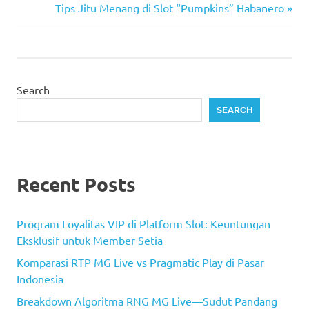
Post:
Next
Tips Jitu Menang di Slot “Pumpkins” Habanero
navigation
Post:
Search
SEARCH
Recent Posts
Program Loyalitas VIP di Platform Slot: Keuntungan
Eksklusif untuk Member Setia
Komparasi RTP MG Live vs Pragmatic Play di Pasar
Indonesia
Breakdown Algoritma RNG MG Live—Sudut Pandang