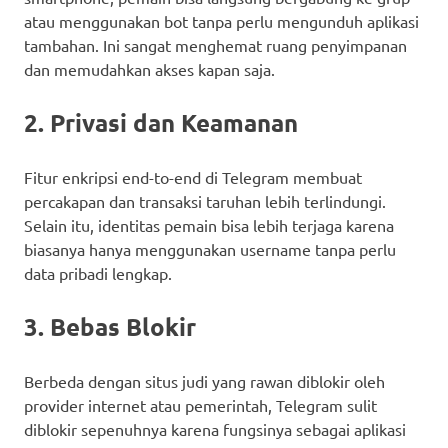
atau menggunakan bot tanpa perlu mengunduh aplikasi
tambahan. Ini sangat menghemat ruang penyimpanan
dan memudahkan akses kapan saja.
2. Privasi dan Keamanan
Fitur enkripsi end-to-end di Telegram membuat
percakapan dan transaksi taruhan lebih terlindungi.
Selain itu, identitas pemain bisa lebih terjaga karena
biasanya hanya menggunakan username tanpa perlu
data pribadi lengkap.
3. Bebas Blokir
Berbeda dengan situs judi yang rawan diblokir oleh
provider internet atau pemerintah, Telegram sulit
diblokir sepenuhnya karena fungsinya sebagai aplikasi