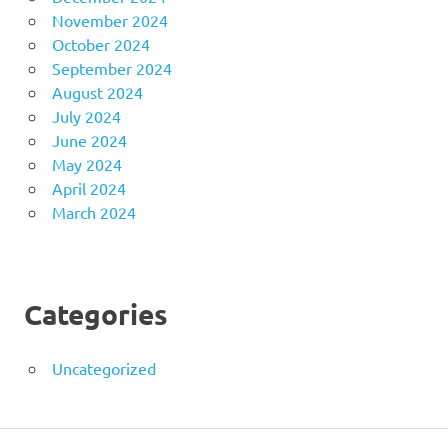
November 2024
October 2024
September 2024
August 2024
July 2024
June 2024
May 2024
April 2024
March 2024
Categories
Uncategorized