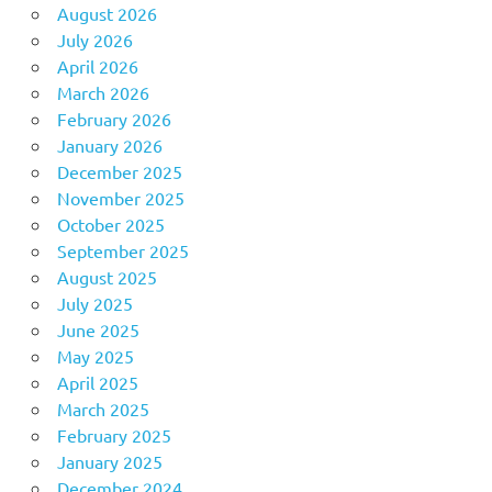
August 2026
July 2026
April 2026
March 2026
February 2026
January 2026
December 2025
November 2025
October 2025
September 2025
August 2025
July 2025
June 2025
May 2025
April 2025
March 2025
February 2025
January 2025
December 2024