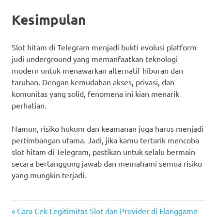
Kesimpulan
Slot hitam di Telegram menjadi bukti evolusi platform
judi underground yang memanfaatkan teknologi
modern untuk menawarkan alternatif hiburan dan
taruhan. Dengan kemudahan akses, privasi, dan
komunitas yang solid, fenomena ini kian menarik
perhatian.
Namun, risiko hukum dan keamanan juga harus menjadi
pertimbangan utama. Jadi, jika kamu tertarik mencoba
slot hitam di Telegram, pastikan untuk selalu bermain
secara bertanggung jawab dan memahami semua risiko
yang mungkin terjadi.
Previous
Post
Cara Cek Legitimitas Slot dan Provider di Elanggame