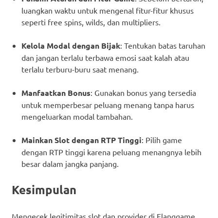
luangkan waktu untuk mengenal fitur-fitur khusus
seperti free spins, wilds, dan multipliers.
Kelola Modal dengan Bijak
: Tentukan batas taruhan
dan jangan terlalu terbawa emosi saat kalah atau
terlalu terburu-buru saat menang.
Manfaatkan Bonus
: Gunakan bonus yang tersedia
untuk memperbesar peluang menang tanpa harus
mengeluarkan modal tambahan.
Mainkan Slot dengan RTP Tinggi
: Pilih game
dengan RTP tinggi karena peluang menangnya lebih
besar dalam jangka panjang.
Kesimpulan
Mengecek legitimitas slot dan provider di Elanggame