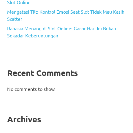
Slot Online
Mengatasi Tilt: Kontrol Emosi Saat Slot Tidak Mau Kasih
Scatter
Rahasia Menang di Slot Online: Gacor Hari Ini Bukan
Sekadar Keberuntungan
Recent Comments
No comments to show.
Archives