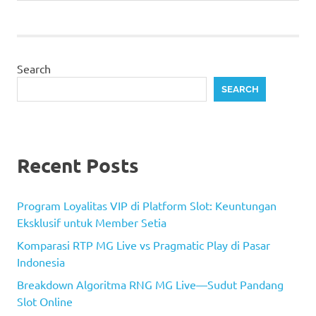
Search
SEARCH
Recent Posts
Program Loyalitas VIP di Platform Slot: Keuntungan
Eksklusif untuk Member Setia
Komparasi RTP MG Live vs Pragmatic Play di Pasar
Indonesia
Breakdown Algoritma RNG MG Live—Sudut Pandang
Slot Online