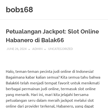
Skip
bob168
to
content
Petualangan Jackpot: Slot Online
Habanero di Balak66
JUNE 26, 2024
ADMIN
UNCATEGORIZED
Halo, teman-teman pecinta judi online di Indonesia!
Bagaimana kabar kalian semua? Kita semua tahu bahwa
Balak66 telah menjadi tempat favorit untuk menikmati
berbagai permainan judi online, termasuk slot online
yang menarik. Hari ini, mari kita jelajahi bersama
petualangan seru dalam meraih jackpot melalui slot
online dari provider terkenal, Habanero, yang dapat