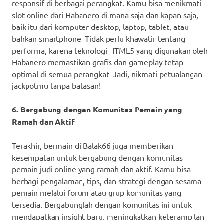
responsif di berbagai perangkat. Kamu bisa menikmati
slot online dari Habanero di mana saja dan kapan saja,
baik itu dari komputer desktop, laptop, tablet, atau
bahkan smartphone. Tidak perlu khawatir tentang
performa, karena teknologi HTML5 yang digunakan oleh
Habanero memastikan grafis dan gameplay tetap
optimal di semua perangkat. Jadi, nikmati petualangan
jackpotmu tanpa batasan!
6. Bergabung dengan Komunitas Pemain yang
Ramah dan Aktif
Terakhir, bermain di Balak66 juga memberikan
kesempatan untuk bergabung dengan komunitas
pemain judi online yang ramah dan aktif. Kamu bisa
berbagi pengalaman, tips, dan strategi dengan sesama
pemain melalui forum atau grup komunitas yang
tersedia. Bergabunglah dengan komunitas ini untuk
mendapatkan insight baru, meningkatkan keterampilan