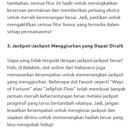
tambahan, semua fitur ini hadir untuk meningkatkan
keseruan permainan dan memberikan peluang ekstra
untuk meraih kemenangan besar. Jadi, pastikan untuk
mengaktifkan semua fitur bonus yang tersedia dalam
setiap permainanmu!
3. Jackpot-Jackpot Menggiurkan yang Dapat Diraih
Siapa yang tidak tergoda dengan jackpot-jackpot besar?
Nah, di Balak66, slot online dari Habanero juga
menawarkan kesempatan untuk memenangkan jackpot
yang menggiurkan. Beberapa slot favorit seperti “Ways
of Fortune” atau “Jellyfish Flow” telah membuat banyak
pemain meraih keberuntungan besar melalui jackpot
progresif yang terus bertambah nilainya. Jadi, jangan
lewatkan kesempatan untuk mengincar jackpot dan
siapkan dirimu untuk memenangkan hadiah besar yang
bisa mengubah hidup!