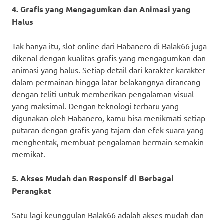
4. Grafis yang Mengagumkan dan Animasi yang
Halus
Tak hanya itu, slot online dari Habanero di Balak66 juga
dikenal dengan kualitas grafis yang mengagumkan dan
animasi yang halus. Setiap detail dari karakter-karakter
dalam permainan hingga latar belakangnya dirancang
dengan teliti untuk memberikan pengalaman visual
yang maksimal. Dengan teknologi terbaru yang
digunakan oleh Habanero, kamu bisa menikmati setiap
putaran dengan grafis yang tajam dan efek suara yang
menghentak, membuat pengalaman bermain semakin
memikat.
5. Akses Mudah dan Responsif di Berbagai
Perangkat
Satu lagi keunggulan Balak66 adalah akses mudah dan