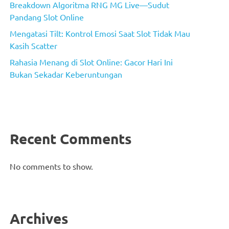
Breakdown Algoritma RNG MG Live—Sudut
Pandang Slot Online
Mengatasi Tilt: Kontrol Emosi Saat Slot Tidak Mau
Kasih Scatter
Rahasia Menang di Slot Online: Gacor Hari Ini
Bukan Sekadar Keberuntungan
Recent Comments
No comments to show.
Archives