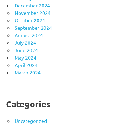
December 2024
November 2024
October 2024
September 2024
August 2024
July 2024
June 2024
May 2024
April 2024
March 2024
Categories
Uncategorized