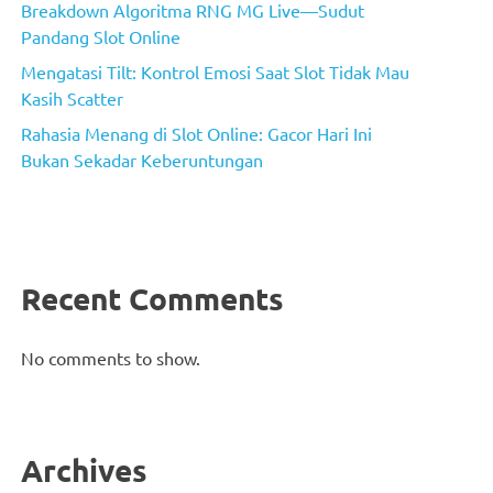
Breakdown Algoritma RNG MG Live—Sudut
Pandang Slot Online
Mengatasi Tilt: Kontrol Emosi Saat Slot Tidak Mau
Kasih Scatter
Rahasia Menang di Slot Online: Gacor Hari Ini
Bukan Sekadar Keberuntungan
Recent Comments
No comments to show.
Archives