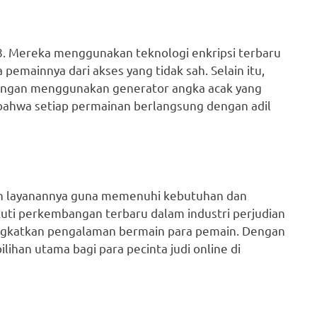
8. Mereka menggunakan teknologi enkripsi terbaru
pemainnya dari akses yang tidak sah. Selain itu,
dengan menggunakan generator angka acak yang
bahwa setiap permainan berlangsung dengan adil
n layanannya guna memenuhi kebutuhan dan
uti perkembangan terbaru dalam industri perjudian
ningkatkan pengalaman bermain para pemain. Dengan
lihan utama bagi para pecinta judi online di