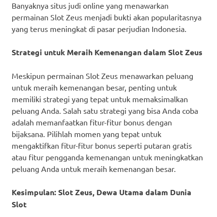
Banyaknya situs judi online yang menawarkan
permainan Slot Zeus menjadi bukti akan popularitasnya
yang terus meningkat di pasar perjudian Indonesia.
Strategi untuk Meraih Kemenangan dalam Slot Zeus
Meskipun permainan Slot Zeus menawarkan peluang
untuk meraih kemenangan besar, penting untuk
memiliki strategi yang tepat untuk memaksimalkan
peluang Anda. Salah satu strategi yang bisa Anda coba
adalah memanfaatkan fitur-fitur bonus dengan
bijaksana. Pilihlah momen yang tepat untuk
mengaktifkan fitur-fitur bonus seperti putaran gratis
atau fitur pengganda kemenangan untuk meningkatkan
peluang Anda untuk meraih kemenangan besar.
Kesimpulan: Slot Zeus, Dewa Utama dalam Dunia
Slot