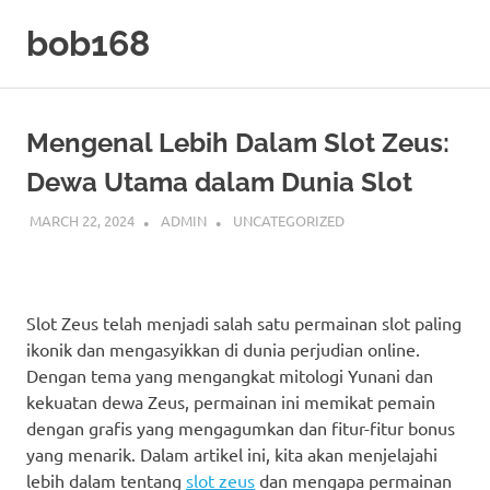
Skip
bob168
to
content
Mengenal Lebih Dalam Slot Zeus:
Dewa Utama dalam Dunia Slot
MARCH 22, 2024
ADMIN
UNCATEGORIZED
Slot Zeus telah menjadi salah satu permainan slot paling
ikonik dan mengasyikkan di dunia perjudian online.
Dengan tema yang mengangkat mitologi Yunani dan
kekuatan dewa Zeus, permainan ini memikat pemain
dengan grafis yang mengagumkan dan fitur-fitur bonus
yang menarik. Dalam artikel ini, kita akan menjelajahi
lebih dalam tentang
slot zeus
dan mengapa permainan