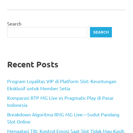
Search
SEARCH
Recent Posts
Program Loyalitas VIP di Platform Slot: Keuntungan
Eksklusif untuk Member Setia
Komparasi RTP MG Live vs Pragmatic Play di Pasar
Indonesia
Breakdown Algoritma RNG MG Live—Sudut Pandang
Slot Online
Mengatasi Tilt: Kontrol Emosi Saat Slot Tidak Mau Kasih