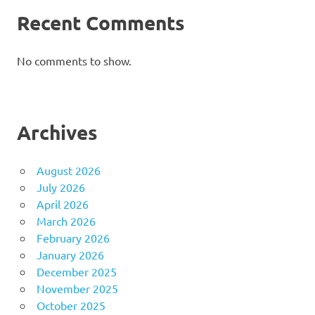
Recent Comments
No comments to show.
Archives
August 2026
July 2026
April 2026
March 2026
February 2026
January 2026
December 2025
November 2025
October 2025