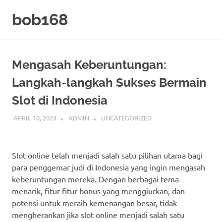
Skip
bob168
to
content
Mengasah Keberuntungan:
Langkah-langkah Sukses Bermain
Slot di Indonesia
APRIL 10, 2024
ADMIN
UNCATEGORIZED
Slot online telah menjadi salah satu pilihan utama bagi
para penggemar judi di Indonesia yang ingin mengasah
keberuntungan mereka. Dengan berbagai tema
menarik, fitur-fitur bonus yang menggiurkan, dan
potensi untuk meraih kemenangan besar, tidak
mengherankan jika slot online menjadi salah satu