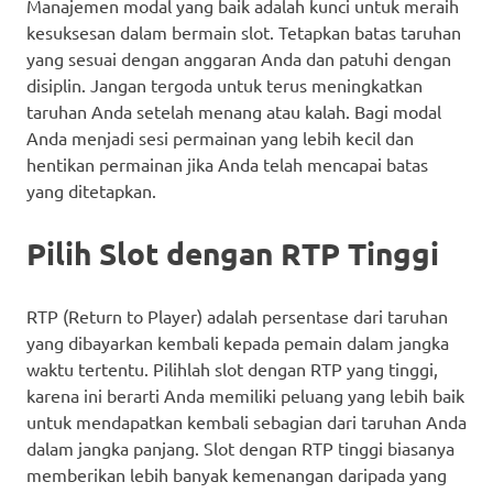
Manajemen modal yang baik adalah kunci untuk meraih
kesuksesan dalam bermain slot. Tetapkan batas taruhan
yang sesuai dengan anggaran Anda dan patuhi dengan
disiplin. Jangan tergoda untuk terus meningkatkan
taruhan Anda setelah menang atau kalah. Bagi modal
Anda menjadi sesi permainan yang lebih kecil dan
hentikan permainan jika Anda telah mencapai batas
yang ditetapkan.
Pilih Slot dengan RTP Tinggi
RTP (Return to Player) adalah persentase dari taruhan
yang dibayarkan kembali kepada pemain dalam jangka
waktu tertentu. Pilihlah slot dengan RTP yang tinggi,
karena ini berarti Anda memiliki peluang yang lebih baik
untuk mendapatkan kembali sebagian dari taruhan Anda
dalam jangka panjang. Slot dengan RTP tinggi biasanya
memberikan lebih banyak kemenangan daripada yang