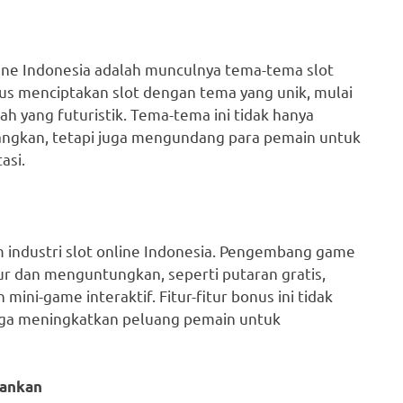
nline Indonesia adalah munculnya tema-tema slot
s menciptakan slot dengan tema yang unik, mulai
iah yang futuristik. Tema-tema ini tidak hanya
gkan, tetapi juga mengundang para pemain untuk
asi.
am industri slot online Indonesia. Pengembang game
ur dan menguntungkan, seperti putaran gratis,
ni-game interaktif. Fitur-fitur bonus ini tidak
uga meningkatkan peluang pemain untuk
sankan