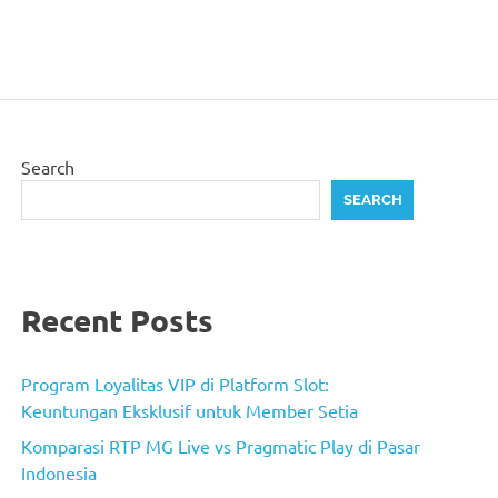
Search
SEARCH
Recent Posts
Program Loyalitas VIP di Platform Slot:
Keuntungan Eksklusif untuk Member Setia
Komparasi RTP MG Live vs Pragmatic Play di Pasar
Indonesia