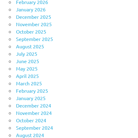
February 2026
January 2026
December 2025
November 2025
October 2025
September 2025
August 2025
July 2025
June 2025
May 2025
April 2025
March 2025
February 2025
January 2025
December 2024
November 2024
October 2024
September 2024
August 2024