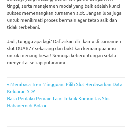
tinggi, serta manajemen modal yang baik adalah kunci
sukses memenangkan turnamen slot. Jangan lupa juga
untuk menikmati proses bermain agar tetap asik dan
tidak terbebani.
Jadi, tunggu apa lagi? Daftarkan diri kamu di turnamen
slot DUAR77 sekarang dan buktikan kemampuanmu
untuk menang besar! Semoga keberuntungan selalu
menyertai setiap putaranmu.
Previous
Post
Membaca Tren Mingguan: Pilih Slot Berdasarkan Data
Post:
Keluaran SDY
navigation
Next
Baca Perilaku Pemain Lain: Teknik Komunitas Slot
Post:
Habanero di Bola