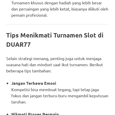
Turnamen khusus dengan hadiah yang lebih besar
dan persaingan yang lebih ketat, biasanya diikuti oleh
pemain profesional.
Tips Menikmati Turnamen Slot di
DUAR77
Selain strategi menang, penting juga untuk menjaga
suasana hati dan mindset saat ikut turnamen. Berikut
beberapa tips tambahan:
Jangan Terbawa Emosi
Kompetisi bisa membuat tegang, tapi tetap jaga
fokus dan jangan terburu-buru mengambil keputusan
taruhan.
Nikmati Proses Bermain