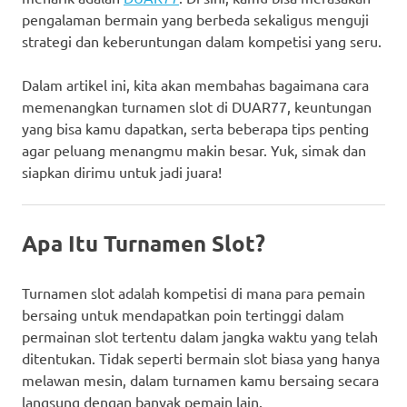
pengalaman bermain yang berbeda sekaligus menguji
strategi dan keberuntungan dalam kompetisi yang seru.
Dalam artikel ini, kita akan membahas bagaimana cara
memenangkan turnamen slot di DUAR77, keuntungan
yang bisa kamu dapatkan, serta beberapa tips penting
agar peluang menangmu makin besar. Yuk, simak dan
siapkan dirimu untuk jadi juara!
Apa Itu Turnamen Slot?
Turnamen slot adalah kompetisi di mana para pemain
bersaing untuk mendapatkan poin tertinggi dalam
permainan slot tertentu dalam jangka waktu yang telah
ditentukan. Tidak seperti bermain slot biasa yang hanya
melawan mesin, dalam turnamen kamu bersaing secara
langsung dengan banyak pemain lain.