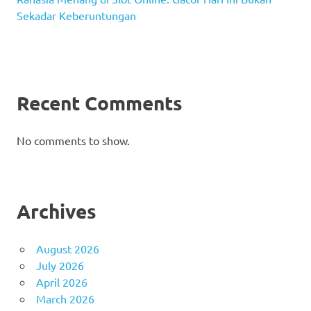
Sekadar Keberuntungan
Recent Comments
No comments to show.
Archives
August 2026
July 2026
April 2026
March 2026