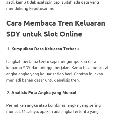
Jadi, kamu tidak asal spin tapi sudah ada data yang
mendukung keputusanmu.
Cara Membaca Tren Keluaran
SDY untuk Slot Online
Kumpulkan Data Keluaran Terbaru
Langkah pertama tentu saja mengumpulkan data
keluaran SDY dari minggu berjalan. Kamu bisa mencatat
angka-angka yang keluar setiap hari. Catatan ini akan
menjadi bahan dasar untuk analisis tren.
Analisis Pola Angka yang Muncul
Perhatikan angka atau kombinasi angka yang sering
muncul. Misalnya, apakah ada angka tertentu yang