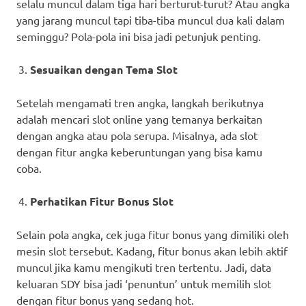
selalu muncul dalam tiga hari berturut-turut? Atau angka
yang jarang muncul tapi tiba-tiba muncul dua kali dalam
seminggu? Pola-pola ini bisa jadi petunjuk penting.
Sesuaikan dengan Tema Slot
Setelah mengamati tren angka, langkah berikutnya
adalah mencari slot online yang temanya berkaitan
dengan angka atau pola serupa. Misalnya, ada slot
dengan fitur angka keberuntungan yang bisa kamu
coba.
Perhatikan Fitur Bonus Slot
Selain pola angka, cek juga fitur bonus yang dimiliki oleh
mesin slot tersebut. Kadang, fitur bonus akan lebih aktif
muncul jika kamu mengikuti tren tertentu. Jadi, data
keluaran SDY bisa jadi ‘penuntun’ untuk memilih slot
dengan fitur bonus yang sedang hot.