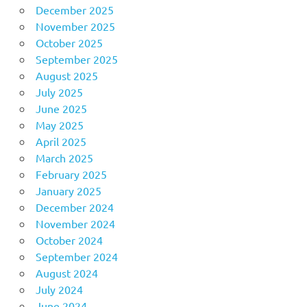
December 2025
November 2025
October 2025
September 2025
August 2025
July 2025
June 2025
May 2025
April 2025
March 2025
February 2025
January 2025
December 2024
November 2024
October 2024
September 2024
August 2024
July 2024
June 2024