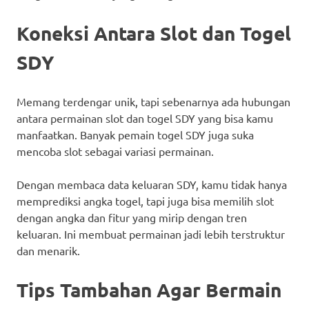
Koneksi Antara Slot dan Togel
SDY
Memang terdengar unik, tapi sebenarnya ada hubungan
antara permainan slot dan togel SDY yang bisa kamu
manfaatkan. Banyak pemain togel SDY juga suka
mencoba slot sebagai variasi permainan.
Dengan membaca data keluaran SDY, kamu tidak hanya
memprediksi angka togel, tapi juga bisa memilih slot
dengan angka dan fitur yang mirip dengan tren
keluaran. Ini membuat permainan jadi lebih terstruktur
dan menarik.
Tips Tambahan Agar Bermain