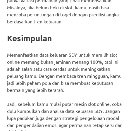
punya variasi permainan yang tidak membosankan.
Misalnya, jika belum hoki di slot, kamu masih bisa
mencoba peruntungan di togel dengan prediksi angka
berdasarkan tren keluaran.
Kesimpulan
Memanfaatkan data keluaran SDY untuk memilih slot
online memang bukan jaminan menang 100%, tapi ini
adalah salah satu cara cerdas untuk meningkatkan
peluang kamu. Dengan membaca tren mingguan, kamu
jadi lebih paham pola dan bisa membuat keputusan
bermain yang lebih terarah.
Jadi, sebelum kamu mulai putar mesin slot online, coba
dulu kumpulkan dan analisa data keluaran SDY. Jangan
lupa padukan juga dengan strategi pengelolaan modal
dan pengendalian emosi agar permainan tetap seru dan