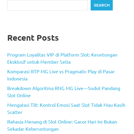
SEARCH
Recent Posts
Program Loyalitas VIP di Platform Slot: Keuntungan
Eksklusif untuk Member Setia
Komparasi RTP MG Live vs Pragmatic Play di Pasar
Indonesia
Breakdown Algoritma RNG MG Live—Sudut Pandang
Slot Online
Mengatasi Tilt: Kontrol Emosi Saat Slot Tidak Mau Kasih
Scatter
Rahasia Menang di Slot Online: Gacor Hari Ini Bukan
Sekadar Keberuntungan