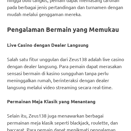
pada berbagai jenis pertandingan dan turnamen dengan
mudah melalui genggaman mereka.
Pengalaman Bermain yang Memukau
Live Casino dengan Dealer Langsung
Salah satu fitur unggulan dari Zeus138 adalah live casino
dengan dealer langsung. Para pemain dapat merasakan
sensasi bermain di kasino sungguhan tanpa perlu
meninggalkan rumah, berinteraksi dengan dealer
langsung melalui video streaming secara real-time.
Permainan Meja Klasik yang Menantang
Selain itu, Zeus138 juga menawarkan berbagai
permainan meja klasik seperti blackjack, roulette, dan
baccarat. Para pemain dapat menikmati pengalaman