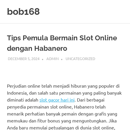
Skip
bob168
to
content
Tips Pemula Bermain Slot Online
dengan Habanero
DECEMBER 5, 2024
ADMIN
UNCATEGORIZED
Perjudian online telah menjadi hiburan yang populer di
Indonesia, dan salah satu permainan yang paling banyak
diminati adalah
slot gacor hari ini
. Dari berbagai
penyedia permainan slot online, Habanero telah
menarik perhatian banyak pemain dengan grafis yang
memukau dan fitur bonus yang menguntungkan. Jika
Anda baru memulai petualangan di dunia slot online,