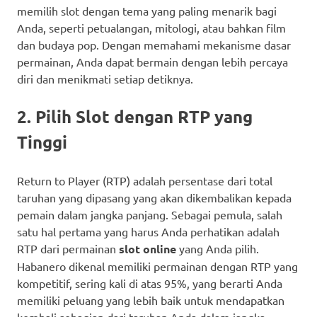
memilih slot dengan tema yang paling menarik bagi
Anda, seperti petualangan, mitologi, atau bahkan film
dan budaya pop. Dengan memahami mekanisme dasar
permainan, Anda dapat bermain dengan lebih percaya
diri dan menikmati setiap detiknya.
2. Pilih Slot dengan RTP yang
Tinggi
Return to Player (RTP) adalah persentase dari total
taruhan yang dipasang yang akan dikembalikan kepada
pemain dalam jangka panjang. Sebagai pemula, salah
satu hal pertama yang harus Anda perhatikan adalah
RTP dari permainan
slot online
yang Anda pilih.
Habanero dikenal memiliki permainan dengan RTP yang
kompetitif, sering kali di atas 95%, yang berarti Anda
memiliki peluang yang lebih baik untuk mendapatkan
kembali sebagian dari taruhan Anda dalam jangka