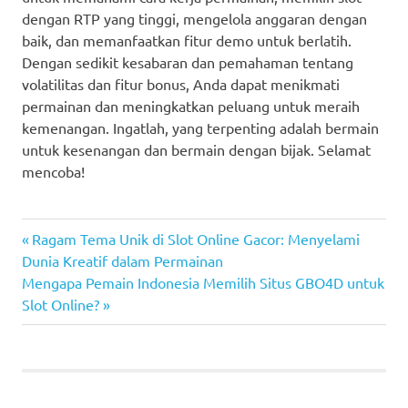
dengan RTP yang tinggi, mengelola anggaran dengan
baik, dan memanfaatkan fitur demo untuk berlatih.
Dengan sedikit kesabaran dan pemahaman tentang
volatilitas dan fitur bonus, Anda dapat menikmati
permainan dan meningkatkan peluang untuk meraih
kemenangan. Ingatlah, yang terpenting adalah bermain
untuk kesenangan dan bermain dengan bijak. Selamat
mencoba!
Previous
Post
Ragam Tema Unik di Slot Online Gacor: Menyelami
Post:
Dunia Kreatif dalam Permainan
navigation
Next
Mengapa Pemain Indonesia Memilih Situs GBO4D untuk
Post:
Slot Online?