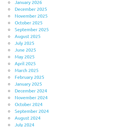
January 2026
December 2025
November 2025
October 2025
September 2025
August 2025
July 2025
June 2025
May 2025
April 2025
March 2025
February 2025
January 2025
December 2024
November 2024
October 2024
September 2024
August 2024
July 2024