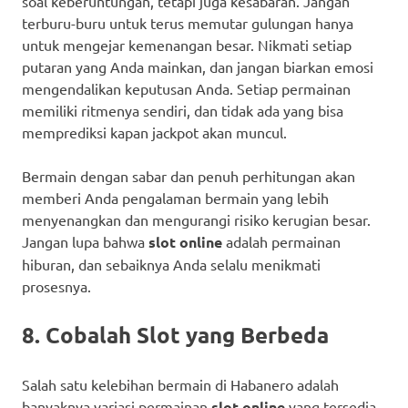
soal keberuntungan, tetapi juga kesabaran. Jangan
terburu-buru untuk terus memutar gulungan hanya
untuk mengejar kemenangan besar. Nikmati setiap
putaran yang Anda mainkan, dan jangan biarkan emosi
mengendalikan keputusan Anda. Setiap permainan
memiliki ritmenya sendiri, dan tidak ada yang bisa
memprediksi kapan jackpot akan muncul.
Bermain dengan sabar dan penuh perhitungan akan
memberi Anda pengalaman bermain yang lebih
menyenangkan dan mengurangi risiko kerugian besar.
Jangan lupa bahwa
slot online
adalah permainan
hiburan, dan sebaiknya Anda selalu menikmati
prosesnya.
8. Cobalah Slot yang Berbeda
Salah satu kelebihan bermain di Habanero adalah
banyaknya variasi permainan
slot online
yang tersedia.