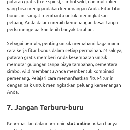
putaran gratis (free spins), simbol wild, dan multiplier
yang bisa menggandakan kemenangan Anda. Fitur-fitur
bonus ini sangat membantu untuk meningkatkan
peluang Anda dalam meraih kemenangan besar tanpa
perlu mengeluarkan lebih banyak taruhan.
Sebagai pemula, penting untuk memahami bagaimana
cara kerja fitur bonus dalam setiap permainan. Misalnya,
putaran gratis memberi Anda kesempatan untuk
memutar gulungan tanpa biaya tambahan, sementara
simbol wild membantu Anda membentuk kombinasi
pemenang. Pelajari cara memanfaatkan fitur-fitur ini
dengan baik untuk meningkatkan peluang kemenangan
Anda.
7. Jangan Terburu-buru
Keberhasilan dalam bermain
slot online
bukan hanya