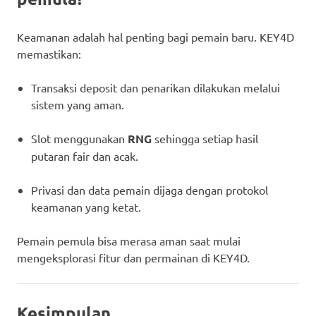
Keamanan adalah hal penting bagi pemain baru. KEY4D
memastikan:
Transaksi deposit dan penarikan dilakukan melalui
sistem yang aman.
Slot menggunakan
RNG
sehingga setiap hasil
putaran fair dan acak.
Privasi dan data pemain dijaga dengan protokol
keamanan yang ketat.
Pemain pemula bisa merasa aman saat mulai
mengeksplorasi fitur dan permainan di KEY4D.
Kesimpulan