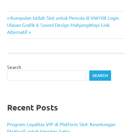
Previous
Post
Kumpulan Istilah Slot untuk Pemula di VW108 Login
Next
Post:
Ulasan Grafik & Sound Design MahjongWays Link
navigation
Post:
Alternatif
Search
SEARCH
Recent Posts
Program Loyalitas VIP di Platform Slot: Keuntungan
Eksklusif untuk Member Setia