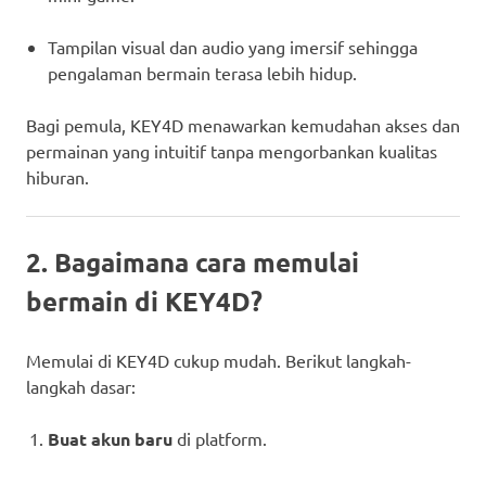
Tampilan visual dan audio yang imersif sehingga
pengalaman bermain terasa lebih hidup.
Bagi pemula, KEY4D menawarkan kemudahan akses dan
permainan yang intuitif tanpa mengorbankan kualitas
hiburan.
2. Bagaimana cara memulai
bermain di KEY4D?
Memulai di KEY4D cukup mudah. Berikut langkah-
langkah dasar:
Buat akun baru
di platform.