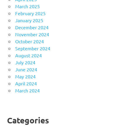
March 2025
February 2025
January 2025
December 2024
November 2024
October 2024
September 2024
August 2024
July 2024
June 2024
May 2024
April 2024
March 2024
Categories