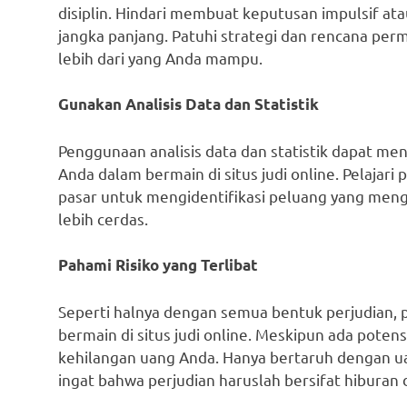
disiplin. Hindari membuat keputusan impulsif a
jangka panjang. Patuhi strategi dan rencana per
lebih dari yang Anda mampu.
Gunakan Analisis Data dan Statistik
Penggunaan analisis data dan statistik dapat me
Anda dalam bermain di situs judi online. Pelajari 
pasar untuk mengidentifikasi peluang yang me
lebih cerdas.
Pahami Risiko yang Terlibat
Seperti halnya dengan semua bentuk perjudian, 
bermain di situs judi online. Meskipun ada poten
kehilangan uang Anda. Hanya bertaruh dengan ua
ingat bahwa perjudian haruslah bersifat hibura