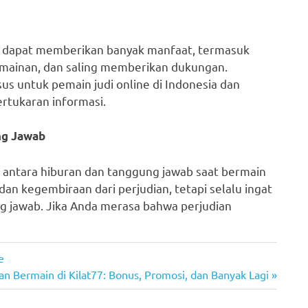
e dapat memberikan banyak manfaat, termasuk
permainan, dan saling memberikan dukungan.
s untuk pemain judi online di Indonesia dan
ertukaran informasi.
ng Jawab
antara hiburan dan tanggung jawab saat bermain
dan kegembiraan dari perjudian, tetapi selalu ingat
g jawab. Jika Anda merasa bahwa perjudian
e
n Bermain di Kilat77: Bonus, Promosi, dan Banyak Lagi