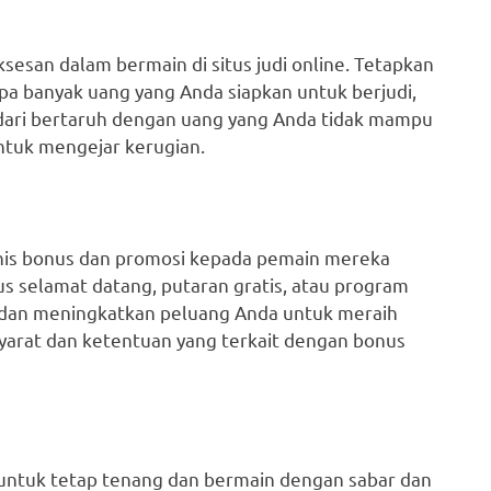
sesan dalam bermain di situs judi online. Tetapkan
pa banyak uang yang Anda siapkan untuk berjudi,
indari bertaruh dengan uang yang Anda tidak mampu
ntuk mengejar kerugian.
enis bonus dan promosi kepada pemain mereka
s selamat datang, putaran gratis, atau program
a dan meningkatkan peluang Anda untuk meraih
arat dan ketentuan yang terkait dengan bonus
ng untuk tetap tenang dan bermain dengan sabar dan