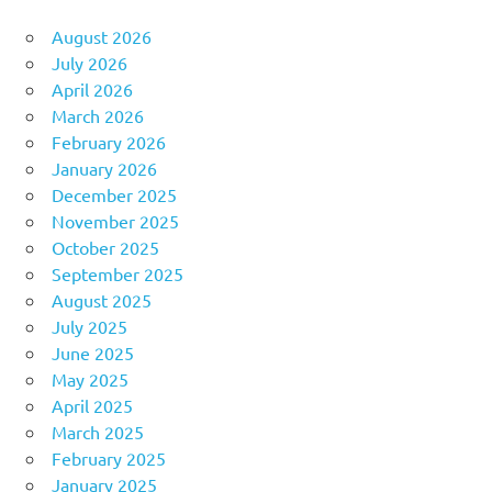
August 2026
July 2026
April 2026
March 2026
February 2026
January 2026
December 2025
November 2025
October 2025
September 2025
August 2025
July 2025
June 2025
May 2025
April 2025
March 2025
February 2025
January 2025