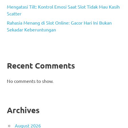
Mengatasi Tilt: Kontrol Emosi Saat Slot Tidak Mau Kasih
Scatter
Rahasia Menang di Slot Online: Gacor Hari Ini Bukan
Sekadar Keberuntungan
Recent Comments
No comments to show.
Archives
August 2026