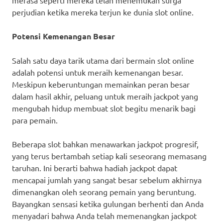
perjudian ketika mereka terjun ke dunia slot online.
Potensi Kemenangan Besar
Salah satu daya tarik utama dari bermain slot online
adalah potensi untuk meraih kemenangan besar.
Meskipun keberuntungan memainkan peran besar
dalam hasil akhir, peluang untuk meraih jackpot yang
mengubah hidup membuat slot begitu menarik bagi
para pemain.
Beberapa slot bahkan menawarkan jackpot progresif,
yang terus bertambah setiap kali seseorang memasang
taruhan. Ini berarti bahwa hadiah jackpot dapat
mencapai jumlah yang sangat besar sebelum akhirnya
dimenangkan oleh seorang pemain yang beruntung.
Bayangkan sensasi ketika gulungan berhenti dan Anda
menyadari bahwa Anda telah memenangkan jackpot