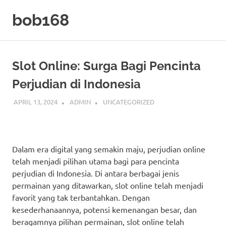
Skip
bob168
to
content
Slot Online: Surga Bagi Pencinta
Perjudian di Indonesia
APRIL 13, 2024
ADMIN
UNCATEGORIZED
Dalam era digital yang semakin maju, perjudian online
telah menjadi pilihan utama bagi para pencinta
perjudian di Indonesia. Di antara berbagai jenis
permainan yang ditawarkan, slot online telah menjadi
favorit yang tak terbantahkan. Dengan
kesederhanaannya, potensi kemenangan besar, dan
beragamnya pilihan permainan, slot online telah