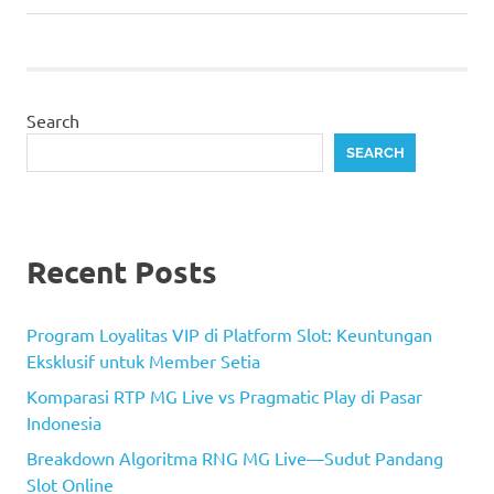
Search
SEARCH
Recent Posts
Program Loyalitas VIP di Platform Slot: Keuntungan
Eksklusif untuk Member Setia
Komparasi RTP MG Live vs Pragmatic Play di Pasar
Indonesia
Breakdown Algoritma RNG MG Live—Sudut Pandang
Slot Online