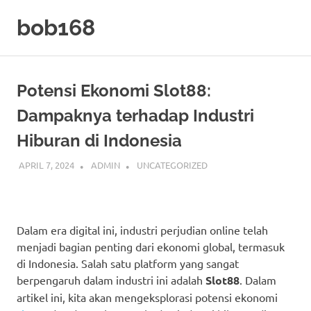
Skip
bob168
to
content
Potensi Ekonomi Slot88:
Dampaknya terhadap Industri
Hiburan di Indonesia
APRIL 7, 2024
ADMIN
UNCATEGORIZED
Dalam era digital ini, industri perjudian online telah
menjadi bagian penting dari ekonomi global, termasuk
di Indonesia. Salah satu platform yang sangat
berpengaruh dalam industri ini adalah
Slot88
. Dalam
artikel ini, kita akan mengeksplorasi potensi ekonomi