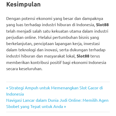
Kesimpulan
Dengan potensi ekonomi yang besar dan dampaknya
yang luas terhadap industri hiburan di Indonesia,
Slot88
telah menjadi salah satu kekuatan utama dalam industri
perjudian online. Melalui pertumbuhan bisnis yang
berkelanjutan, penciptaan lapangan kerja, investasi
dalam teknologi dan inovasi, serta dukungan terhadap
industri hiburan dan masyarakat lokal,
Slot88
terus
memberikan kontribusi positif bagi ekonomi Indonesia
secara keseluruhan.
Previous
Post
Strategi Ampuh untuk Memenangkan Slot Gacor di
Post:
Indonesia
navigation
Next
Navigasi Lancar dalam Dunia Judi Online: Memilih Agen
Post:
Sbobet yang Tepat untuk Anda