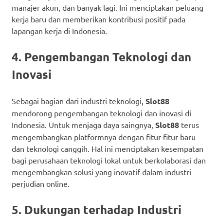
manajer akun, dan banyak lagi. Ini menciptakan peluang
kerja baru dan memberikan kontribusi positif pada
lapangan kerja di Indonesia.
4. Pengembangan Teknologi dan
Inovasi
Sebagai bagian dari industri teknologi,
Slot88
mendorong pengembangan teknologi dan inovasi di
Indonesia. Untuk menjaga daya saingnya,
Slot88
terus
mengembangkan platformnya dengan fitur-fitur baru
dan teknologi canggih. Hal ini menciptakan kesempatan
bagi perusahaan teknologi lokal untuk berkolaborasi dan
mengembangkan solusi yang inovatif dalam industri
perjudian online.
5. Dukungan terhadap Industri