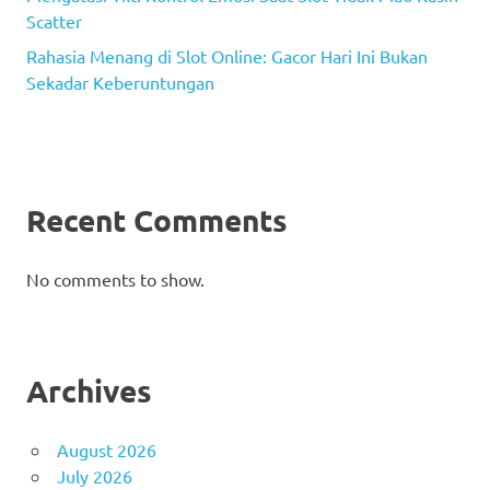
Scatter
Rahasia Menang di Slot Online: Gacor Hari Ini Bukan
Sekadar Keberuntungan
Recent Comments
No comments to show.
Archives
August 2026
July 2026