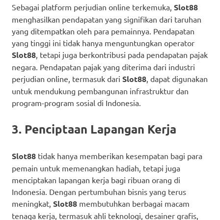
Sebagai platform perjudian online terkemuka,
Slot88
menghasilkan pendapatan yang signifikan dari taruhan
yang ditempatkan oleh para pemainnya. Pendapatan
yang tinggi ini tidak hanya menguntungkan operator
Slot88
, tetapi juga berkontribusi pada pendapatan pajak
negara. Pendapatan pajak yang diterima dari industri
perjudian online, termasuk dari
Slot88
, dapat digunakan
untuk mendukung pembangunan infrastruktur dan
program-program sosial di Indonesia.
3. Penciptaan Lapangan Kerja
Slot88
tidak hanya memberikan kesempatan bagi para
pemain untuk memenangkan hadiah, tetapi juga
menciptakan lapangan kerja bagi ribuan orang di
Indonesia. Dengan pertumbuhan bisnis yang terus
meningkat,
Slot88
membutuhkan berbagai macam
tenaga kerja, termasuk ahli teknologi, desainer grafis,