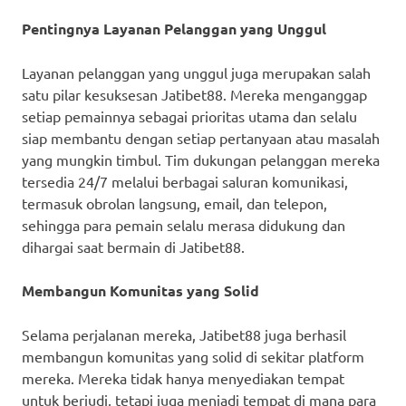
Pentingnya Layanan Pelanggan yang Unggul
Layanan pelanggan yang unggul juga merupakan salah
satu pilar kesuksesan Jatibet88. Mereka menganggap
setiap pemainnya sebagai prioritas utama dan selalu
siap membantu dengan setiap pertanyaan atau masalah
yang mungkin timbul. Tim dukungan pelanggan mereka
tersedia 24/7 melalui berbagai saluran komunikasi,
termasuk obrolan langsung, email, dan telepon,
sehingga para pemain selalu merasa didukung dan
dihargai saat bermain di Jatibet88.
Membangun Komunitas yang Solid
Selama perjalanan mereka, Jatibet88 juga berhasil
membangun komunitas yang solid di sekitar platform
mereka. Mereka tidak hanya menyediakan tempat
untuk berjudi, tetapi juga menjadi tempat di mana para