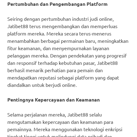
Pertumbuhan dan Pengembangan Platform
Seiring dengan pertumbuhan industri judi online,
Jatibet88 terus mengembangkan dan memperluas
platform mereka. Mereka secara terus-menerus
menambahkan berbagai permainan baru, meningkatkan
fitur keamanan, dan menyempurnakan layanan
pelanggan mereka. Dengan pendekatan yang progresif
dan responsif terhadap kebutuhan pasar, Jatibet88
berhasil menarik perhatian para pemain dan
mendapatkan reputasi sebagai platform yang dapat
diandalkan untuk berjudi online.
Pentingnya Kepercayaan dan Keamanan
Selama perjalanan mereka, Jatibet88 selalu
mengutamakan kepercayaan dan keamanan para
pemainnya. Mereka menggunakan teknologi enkripsi
tingkat tinggi untuk melindungi data pribadi dan