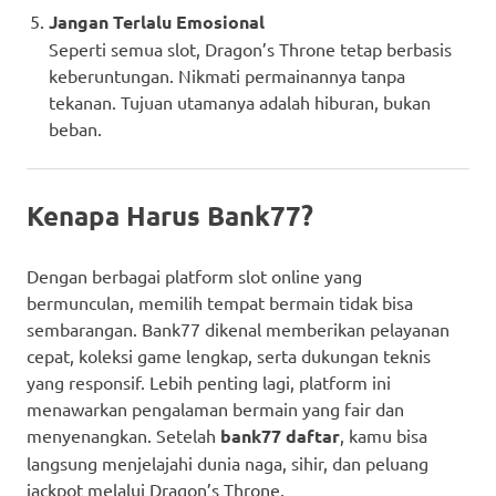
Jangan Terlalu Emosional
Seperti semua slot, Dragon’s Throne tetap berbasis
keberuntungan. Nikmati permainannya tanpa
tekanan. Tujuan utamanya adalah hiburan, bukan
beban.
Kenapa Harus Bank77?
Dengan berbagai platform slot online yang
bermunculan, memilih tempat bermain tidak bisa
sembarangan. Bank77 dikenal memberikan pelayanan
cepat, koleksi game lengkap, serta dukungan teknis
yang responsif. Lebih penting lagi, platform ini
menawarkan pengalaman bermain yang fair dan
menyenangkan. Setelah
bank77 daftar
, kamu bisa
langsung menjelajahi dunia naga, sihir, dan peluang
jackpot melalui Dragon’s Throne.