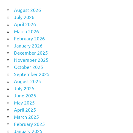
August 2026
July 2026
April 2026
March 2026
February 2026
January 2026
December 2025
November 2025
October 2025
September 2025
August 2025
July 2025
June 2025
May 2025
April 2025
March 2025
February 2025
January 2025