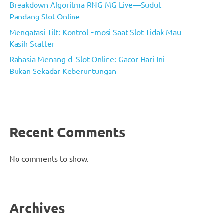
Breakdown Algoritma RNG MG Live—Sudut
Pandang Slot Online
Mengatasi Tilt: Kontrol Emosi Saat Slot Tidak Mau
Kasih Scatter
Rahasia Menang di Slot Online: Gacor Hari Ini
Bukan Sekadar Keberuntungan
Recent Comments
No comments to show.
Archives