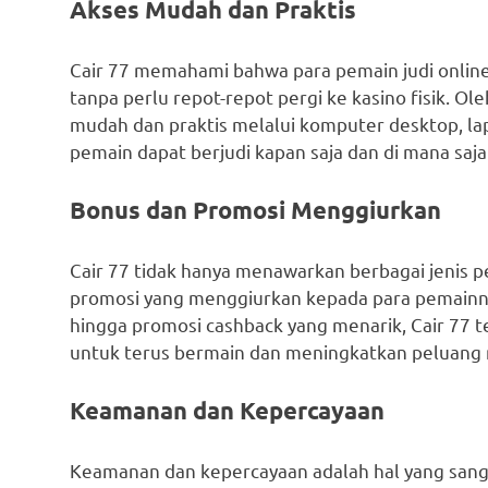
Akses Mudah dan Praktis
Cair 77 memahami bahwa para pemain judi online 
tanpa perlu repot-repot pergi ke kasino fisik. Ol
mudah dan praktis melalui komputer desktop, lap
pemain dapat berjudi kapan saja dan di mana saja
Bonus dan Promosi Menggiurkan
Cair 77 tidak hanya menawarkan berbagai jenis p
promosi yang menggiurkan kepada para pemainny
hingga promosi cashback yang menarik, Cair 77 
untuk terus bermain dan meningkatkan peluang
Keamanan dan Kepercayaan
Keamanan dan kepercayaan adalah hal yang sangat