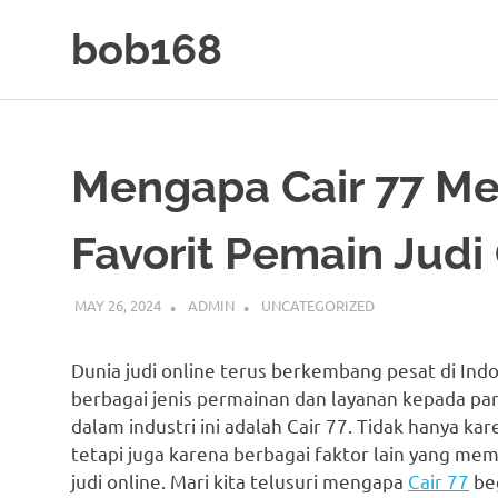
Skip
bob168
to
content
Mengapa Cair 77 Men
Favorit Pemain Judi
MAY 26, 2024
ADMIN
UNCATEGORIZED
Dunia judi online terus berkembang pesat di In
berbagai jenis permainan dan layanan kepada pa
dalam industri ini adalah Cair 77. Tidak hanya 
tetapi juga karena berbagai faktor lain yang mem
judi online. Mari kita telusuri mengapa
Cair 77
beg