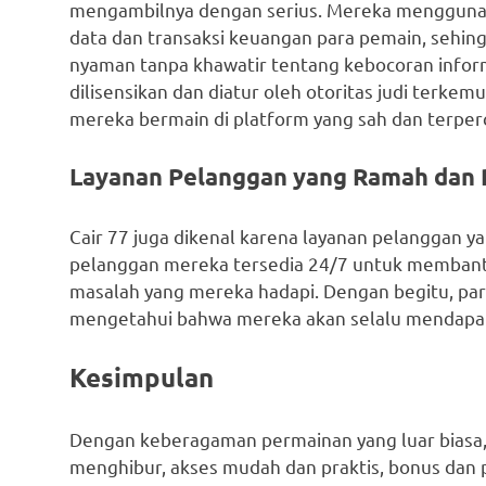
mengambilnya dengan serius. Mereka menggunaka
data dan transaksi keuangan para pemain, sehin
nyaman tanpa khawatir tentang kebocoran informas
dilisensikan dan diatur oleh otoritas judi terke
mereka bermain di platform yang sah dan terper
Layanan Pelanggan yang Ramah dan 
Cair 77 juga dikenal karena layanan pelanggan 
pelanggan mereka tersedia 24/7 untuk membant
masalah yang mereka hadapi. Dengan begitu, par
mengetahui bahwa mereka akan selalu mendapatk
Kesimpulan
Dengan keberagaman permainan yang luar biasa
menghibur, akses mudah dan praktis, bonus dan