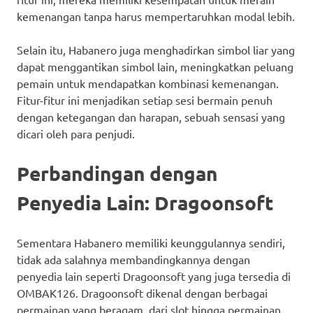
kemenangan tanpa harus mempertaruhkan modal lebih.
Selain itu, Habanero juga menghadirkan simbol liar yang
dapat menggantikan simbol lain, meningkatkan peluang
pemain untuk mendapatkan kombinasi kemenangan.
Fitur-fitur ini menjadikan setiap sesi bermain penuh
dengan ketegangan dan harapan, sebuah sensasi yang
dicari oleh para penjudi.
Perbandingan dengan
Penyedia Lain: Dragoonsoft
Sementara Habanero memiliki keunggulannya sendiri,
tidak ada salahnya membandingkannya dengan
penyedia lain seperti Dragoonsoft yang juga tersedia di
OMBAK126. Dragoonsoft dikenal dengan berbagai
permainan yang beragam, dari slot hingga permainan