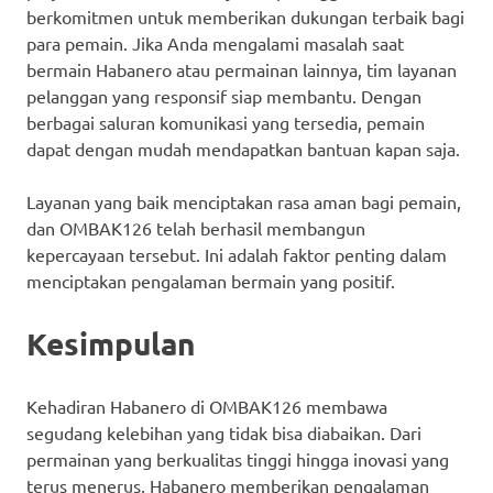
berkomitmen untuk memberikan dukungan terbaik bagi
para pemain. Jika Anda mengalami masalah saat
bermain Habanero atau permainan lainnya, tim layanan
pelanggan yang responsif siap membantu. Dengan
berbagai saluran komunikasi yang tersedia, pemain
dapat dengan mudah mendapatkan bantuan kapan saja.
Layanan yang baik menciptakan rasa aman bagi pemain,
dan OMBAK126 telah berhasil membangun
kepercayaan tersebut. Ini adalah faktor penting dalam
menciptakan pengalaman bermain yang positif.
Kesimpulan
Kehadiran Habanero di OMBAK126 membawa
segudang kelebihan yang tidak bisa diabaikan. Dari
permainan yang berkualitas tinggi hingga inovasi yang
terus menerus, Habanero memberikan pengalaman