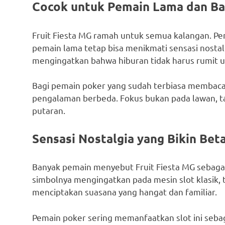
Cocok untuk Pemain Lama dan Ba
Fruit Fiesta MG ramah untuk semua kalangan. P
pemain lama tetap bisa menikmati sensasi nostal
mengingatkan bahwa hiburan tidak harus rumit un
Bagi pemain poker yang sudah terbiasa membaca 
pengalaman berbeda. Fokus bukan pada lawan, ta
putaran.
Sensasi Nostalgia yang Bikin Bet
Banyak pemain menyebut Fruit Fiesta MG sebagai 
simbolnya mengingatkan pada mesin slot klasik, 
menciptakan suasana yang hangat dan familiar.
Pemain poker sering memanfaatkan slot ini sebag