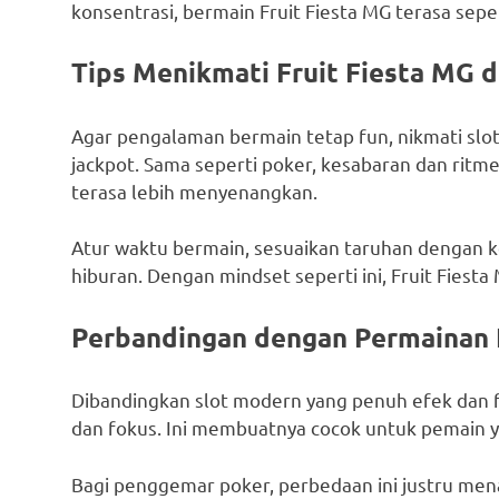
konsentrasi, bermain Fruit Fiesta MG terasa seper
Tips Menikmati Fruit Fiesta MG 
Agar pengalaman bermain tetap fun, nikmati slot
jackpot. Sama seperti poker, kesabaran dan rit
terasa lebih menyenangkan.
Atur waktu bermain, sesuaikan taruhan dengan k
hiburan. Dengan mindset seperti ini, Fruit Fiesta 
Perbandingan dengan Permainan 
Dibandingkan slot modern yang penuh efek dan fi
dan fokus. Ini membuatnya cocok untuk pemain ya
Bagi penggemar poker, perbedaan ini justru mena