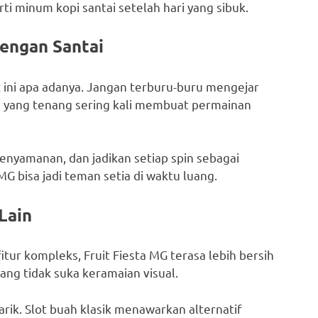
ti minum kopi santai setelah hari yang sibuk.
dengan Santai
 ini apa adanya. Jangan terburu-buru mengejar
me yang tenang sering kali membuat permainan
enyamanan, dan jadikan setiap spin sebagai
MG bisa jadi teman setia di waktu luang.
Lain
tur kompleks, Fruit Fiesta MG terasa lebih bersih
ng tidak suka keramaian visual.
rik. Slot buah klasik menawarkan alternatif