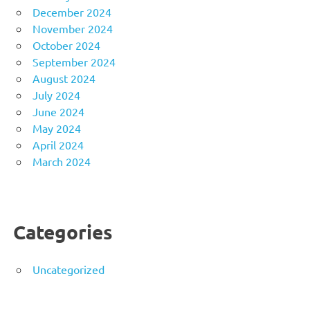
December 2024
November 2024
October 2024
September 2024
August 2024
July 2024
June 2024
May 2024
April 2024
March 2024
Categories
Uncategorized