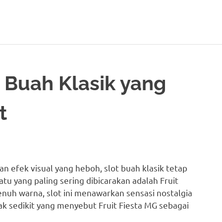
t Buah Klasik yang
t
 efek visual yang heboh, slot buah klasik tetap
atu yang paling sering dibicarakan adalah Fruit
uh warna, slot ini menawarkan sensasi nostalgia
ak sedikit yang menyebut Fruit Fiesta MG sebagai