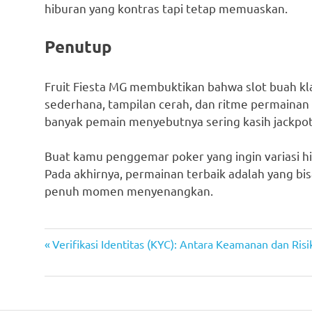
hiburan yang kontras tapi tetap memuaskan.
Penutup
Fruit Fiesta MG membuktikan bahwa slot buah kl
sederhana, tampilan cerah, dan ritme permainan 
banyak pemain menyebutnya sering kasih jackpot
Buat kamu penggemar poker yang ingin variasi hib
Pada akhirnya, permainan terbaik adalah yang bis
penuh momen menyenangkan.
Previous
Post
Verifikasi Identitas (KYC): Antara Keamanan dan Ris
Post:
navigation